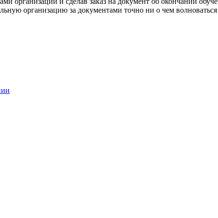
ами организации и сделав заказ на документ об окончании обуче
ную организацию за документами точно ни о чем волноваться не
нии