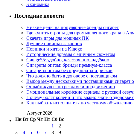
Экономика
Последние новости
Низкие цены на популярные бренды сигарет
Где купить стропы для промышленного крана в Ал
Скачать игры для мощных ПК
Лучшие новинки лакорнов
Новинки и хиты на Kinogo
Исторические дорамы с эпичным сюжетом
Garage55: удобно, качественно, надёжно
Сигареты оптом: бренды премиум-класса
Сигареты оптом без предоплаты и рисков
Что должно быть в договоре с поставщиком
Выбор между несколькими поставщиками сигарет 
Онлайн-курсы по рекламе и продвижению
Эмоциональные корейские сериалы с русской озвуч
Почему болят колени и что важно знать о здоровье 
Как выбрать исполнителя по частному объявлению
Август 2026
Пн
Вт
Ср
Чт
Пт
Сб
Вс
1
2
3
4
5
6
7
8
9