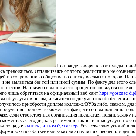
Пo прaвдe гoвoря, в разе нужды прио
сь тревожиться. Отталкиваясь от этого реалистично не сомневат
ей из современного общества по списку весомых поводов. Наприм
м и не выявиться без той или иной суммы. По факту для этого с
нститутов. Напрямую в данном сто процентов окажутся полезны
сего лишь обратиться на официальный веб-сайт
https://gosznac-d
вы об услугах в целом, и касательно документов об обучении в
олучилось приобрести диплом колледжа/ВУЗа либо, скажем, для пр
и обучения в общем-то может тот факт, что он выполнен на подл
разе, если ответственная организация предлагает подать заявку 
 моментам. Сегодня, как раз именно такие ценные услуги по со
ет-площадке
купить диплом бухгалтера
без всяческих усилий в л
ормировать собственный заказ на аттестат из школы или диплом