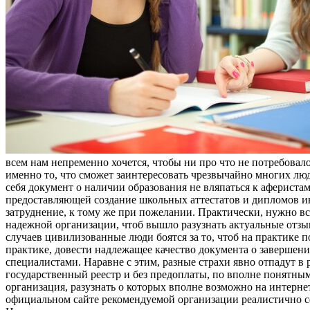
всем нам непременно хочется, чтобы ни про что не потребовало
именно то, что сможет заинтересовать чрезвычайно многих люд
себя документ о наличии образования не вляпаться к афериста
предоставляющей создание школьных аттестатов и дипломов и
затруднение, к тому же при пожелании. Практически, нужно в
надежной организации, чтоб вышло разузнать актуальные отзы
случаев цивилизованные люди боятся за то, чтоб на практике п
практике, довести надлежащее качество документа о завершени
специалистами. Наравне с этим, разные страхи явно отпадут в 
государственный реестр и без предоплаты, по вполне понятным
организация, разузнать о которых вполне возможно на интерн
официальном сайте рекомендуемой организации реалистично сф