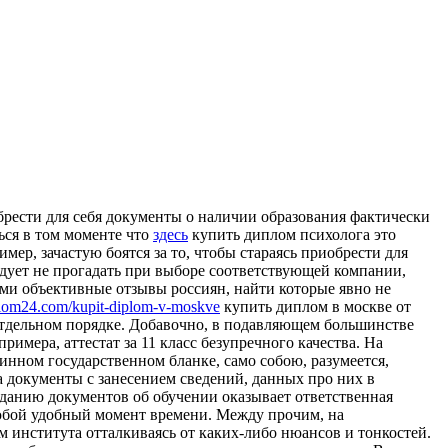
брести для себя документы о наличии образования фактически
ься в том моменте что
здесь
купить диплом психолога это
ер, зачастую боятся за то, чтобы стараясь приобрести для
ледует не прогадать при выборе соответствующей компании,
ми объективные отзывы россиян, найти которые явно не
iplom24.com/kupit-diplom-v-moskve
купить диплом в москве от
 отдельном порядке. Добавочно, в подавляющем большинстве
имера, аттестат за 11 класс безупречного качества. На
инном государственном бланке, само собою, разумеется,
на документы с занесением сведений, данных про них в
зданию документов об обучении оказывает ответственная
юбой удобный момент времени. Между прочим, на
 института отталкиваясь от каких-либо нюансов и тонкостей.