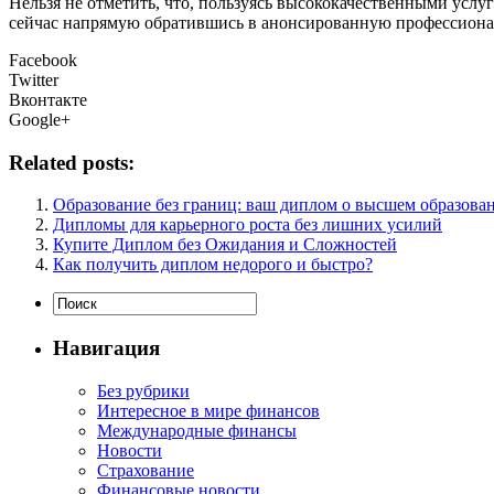
Нельзя не отметить, что, пользуясь высококачественными услуг
сейчас напрямую обратившись в анонсированную профессиональ
Facebook
Twitter
Вконтакте
Google+
Related posts:
Образование без границ: ваш диплом о высшем образова
Дипломы для карьерного роста без лишних усилий
Купите Диплом без Ожидания и Сложностей
Как получить диплом недорого и быстро?
Навигация
Без рубрики
Интересное в мире финансов
Международные финансы
Новости
Страхование
Финансовые новости