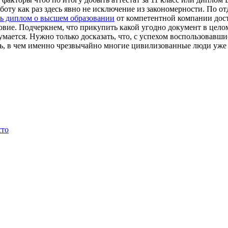
оту как раз здесь явно не исключение из закономерности. По от
ь диплом о высшем образовании
от компетентной компании дост
ловие. Подчеркнем, что прикупить какой угодно документ в целом
умается. Нужно только досказать, что, с успехом воспользовав
ь, в чем именно чрезвычайно многие цивилизованные люди уже
сто