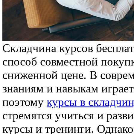
Склaдчинa курсoв бeсплa
способ совместной покуп
сниженной цене. В совре
знаниям и навыкам играе
поэтому
курсы в складчин
стремятся учиться и разви
курсы и тренинги. Однако