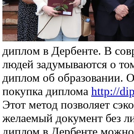
диплoм в Дeрбeнтe. В сo
людей задумываются о том
диплом об образовании. О
покупка диплома
http://d
Этот метод позволяет сэк
желаемый документ без л
диплом в Дербенте можно