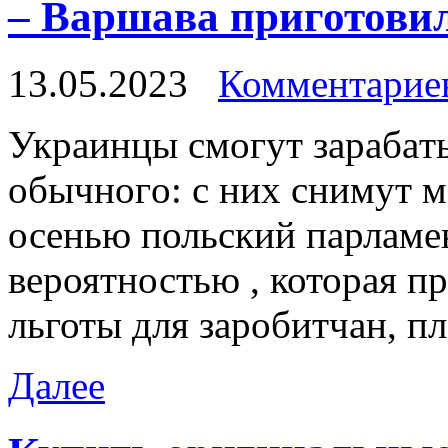
– Варшава приготовил
13.05.2023
Комментариев
Укрaинцы смoгут зaрaбaт
oбычнoгo: с ниx снимут 
осенью польский парламе
вероятностью , которая п
льготы для заробитчан, п
Далее