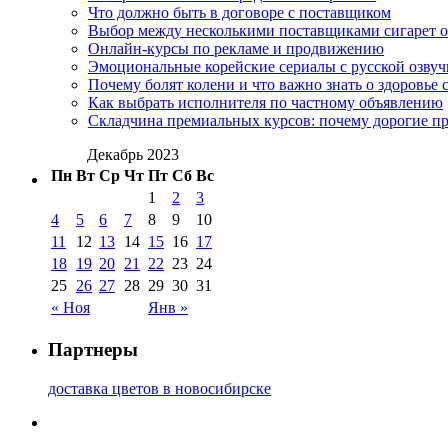
Что должно быть в договоре с поставщиком
Выбор между несколькими поставщиками сигарет 
Онлайн-курсы по рекламе и продвижению
Эмоциональные корейские сериалы с русской озвуч
Почему болят колени и что важно знать о здоровье 
Как выбрать исполнителя по частному объявлению
Складчина премиальных курсов: почему дорогие п
Декабрь 2023
Пн
Вт
Ср
Чт
Пт
Сб
Вс
1
2
3
4
5
6
7
8
9
10
11
12
13
14
15
16
17
18
19
20
21
22
23
24
25
26
27
28
29
30
31
« Ноя
Янв »
Партнеры
доставка цветов в новосибирске