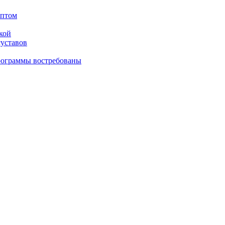
оптом
кой
суставов
рограммы востребованы