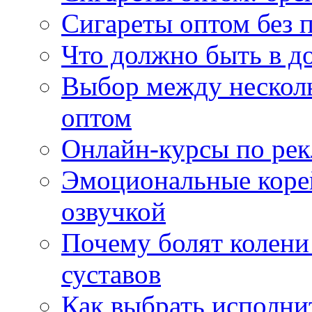
Сигареты оптом без 
Что должно быть в д
Выбор между нескол
оптом
Онлайн-курсы по ре
Эмоциональные корей
озвучкой
Почему болят колени 
суставов
Как выбрать исполни