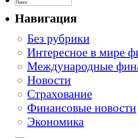
Навигация
Без рубрики
Интересное в мире ф
Международные фин
Новости
Страхование
Финансовые новости
Экономика