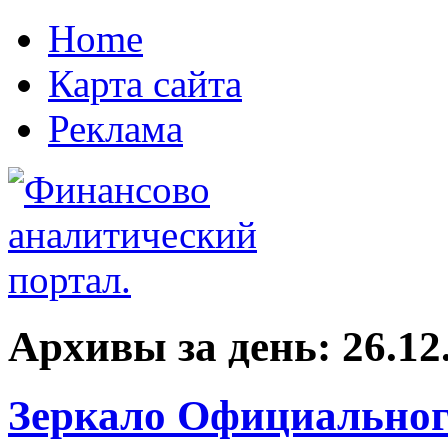
Home
Карта сайта
Реклама
Архивы за день:
26.12
Зеркало Официальног