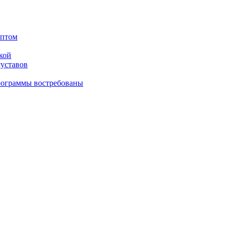
оптом
кой
суставов
рограммы востребованы