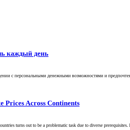
ль каждый день
дении с персональными денежными возможностями и предпочтени
e Prices Across Continents
ountries turns out to be a problematic task due to diverse prerequisites. B