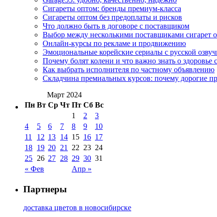
Сигареты оптом: бренды премиум-класса
Сигареты оптом без предоплаты и рисков
Что должно быть в договоре с поставщиком
Выбор между несколькими поставщиками сигарет 
Онлайн-курсы по рекламе и продвижению
Эмоциональные корейские сериалы с русской озвуч
Почему болят колени и что важно знать о здоровье 
Как выбрать исполнителя по частному объявлению
Складчина премиальных курсов: почему дорогие п
Март 2024
Пн
Вт
Ср
Чт
Пт
Сб
Вс
1
2
3
4
5
6
7
8
9
10
11
12
13
14
15
16
17
18
19
20
21
22
23
24
25
26
27
28
29
30
31
« Фев
Апр »
Партнеры
доставка цветов в новосибирске