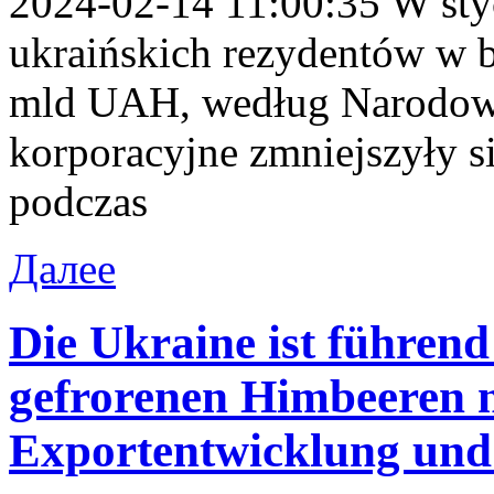
2024-02-14 11:00:35 W st
ukraińskich rezydentów w 
mld UAH, według Narodow
korporacyjne zmniejszyły 
podczas
Далее
Die Ukraine ist führend
gefrorenen Himbeeren 
Exportentwicklung und