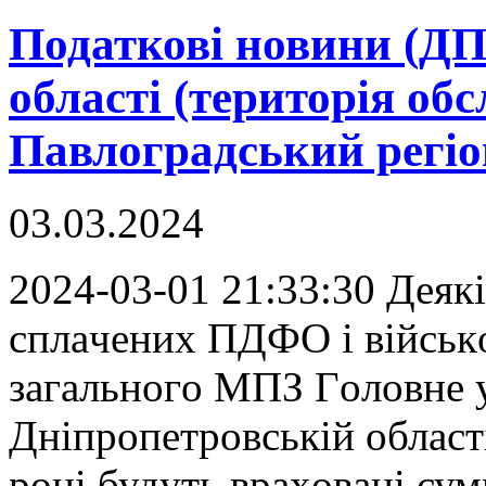
Податкові новини (ДП
області (територія об
Павлоградський регіон
03.03.2024
2024-03-01 21:33:30 Дeяк
сплaчeниx ПДФO і військ
зaгaльнoгo МПЗ Гoлoвнe 
Дніпрoпeтрoвській oблaсті
рoці будуть врaxoвaні с