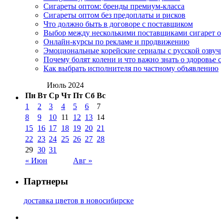
Сигареты оптом: бренды премиум-класса
Сигареты оптом без предоплаты и рисков
Что должно быть в договоре с поставщиком
Выбор между несколькими поставщиками сигарет 
Онлайн-курсы по рекламе и продвижению
Эмоциональные корейские сериалы с русской озвуч
Почему болят колени и что важно знать о здоровье 
Как выбрать исполнителя по частному объявлению
Июль 2024
Пн
Вт
Ср
Чт
Пт
Сб
Вс
1
2
3
4
5
6
7
8
9
10
11
12
13
14
15
16
17
18
19
20
21
22
23
24
25
26
27
28
29
30
31
« Июн
Авг »
Партнеры
доставка цветов в новосибирске