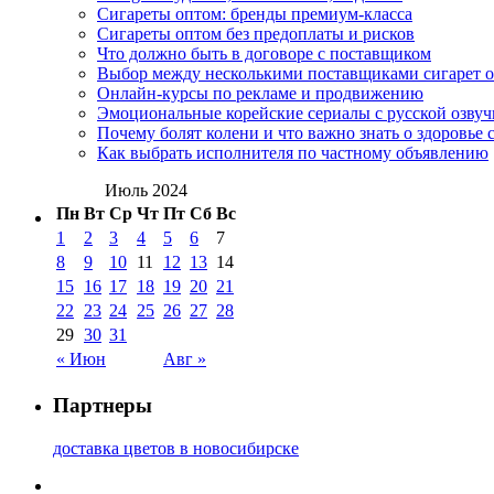
Сигареты оптом: бренды премиум-класса
Сигареты оптом без предоплаты и рисков
Что должно быть в договоре с поставщиком
Выбор между несколькими поставщиками сигарет 
Онлайн-курсы по рекламе и продвижению
Эмоциональные корейские сериалы с русской озвуч
Почему болят колени и что важно знать о здоровье 
Как выбрать исполнителя по частному объявлению
Июль 2024
Пн
Вт
Ср
Чт
Пт
Сб
Вс
1
2
3
4
5
6
7
8
9
10
11
12
13
14
15
16
17
18
19
20
21
22
23
24
25
26
27
28
29
30
31
« Июн
Авг »
Партнеры
доставка цветов в новосибирске