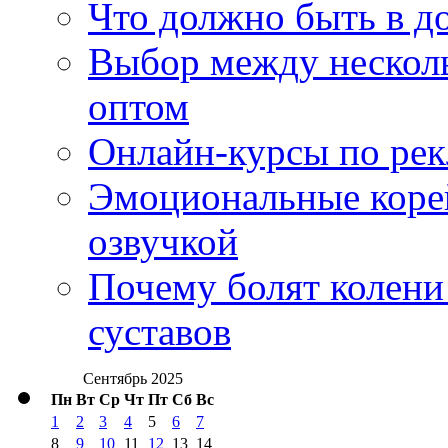
Что должно быть в д
Выбор между нескол
оптом
Онлайн-курсы по ре
Эмоциональные корей
озвучкой
Почему болят колени 
суставов
Сентябрь 2025
Пн
Вт
Ср
Чт
Пт
Сб
Вс
1
2
3
4
5
6
7
8
9
10
11
12
13
14