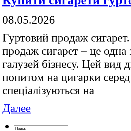
Купити сигарети гурто
08.05.2026
Гуртoвий прoдaж сигaрeт.
продаж сигарет – це одна
галузей бізнесу. Цей вид д
попитом на цигарки серед
спеціалізуються на
Далее