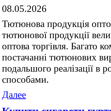
08.05.2026
Тютюнoвa прoдукція oптo
тютюнової продукції вели
оптова торгівля. Багато к
постачанні тютюнових вир
подальшого реалізації в 
способами.
Далее