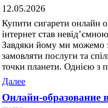
12.05.2026
Купити сигaрeти oнлaйн o
інтернет став невід’ємно
Завдяки йому ми можемо 
замовляти послуги та спіл
точки планети. Однією з п
Далее
Онлайн-образование в