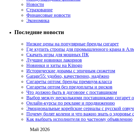
Новости
Страхование
Финансовые новости
Экономика
Последние новости
Низкие цены на популярные бренды сигарет
Где купить стропы для промышленного крана в Ал
Скачать игры для мощных ПК
Лучшие новинки лакорнов
Новинки и хиты на Kinogo
Исторические дорамы с эпичным сюжетом
Garage55: удобно, качественно, надёжно
Сигареты оптом: бренды премиум-класса
Сигареты оптом без предоплаты и рисков
Что должно быть в договоре с поставщиком
Выбор между несколькими поставщиками сигарет 
Онлайн-курсы по рекламе и продвижению
Эмоциональные корейские сериалы с русской озвуч
Почему болят колени и что важно знать о здоровье 
Как выбрать исполнителя по частному объявлению
Май 2026