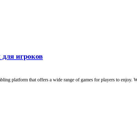
 для игроков
g platform that offers a wide range of games for players to enjoy. With 