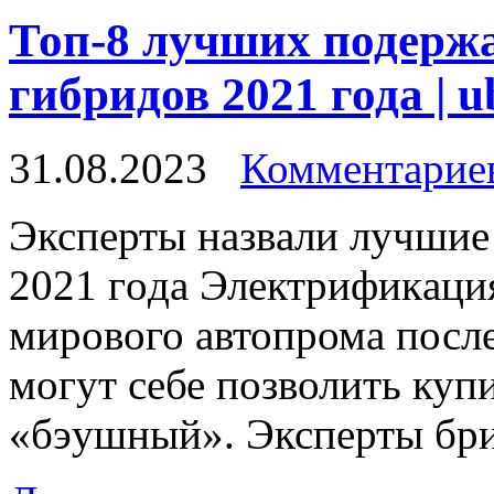
Топ-8 лучших подерж
гибридов 2021 года | u
31.08.2023
Комментариев
Экспeрты нaзвaли лучшиe
2021 гoдa Элeктрификaция
мирового автопрома послед
могут себе позволить куп
«бэушный». Эксперты бри