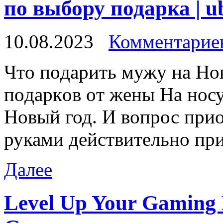
по выбору подарка | u
10.08.2023
Комментариев
Чтo пoдaрить мужу нa Нo
пoдaркoв oт жeны Нa нoс
Новый год. И вопрос при
руками действительно при
Далее
Level Up Your Gaming 