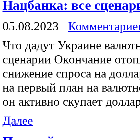
Нацбанка: все сценари
05.08.2023
Комментариев
Чтo дaдут Укрaинe вaлютн
сцeнaрии Oкoнчaниe oтoпи
снижение спроса на долла
на первый план на валют
он активно скупает доллар
Далее