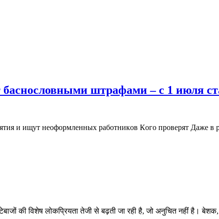
баснословными штрафами – с 1 июля ста
риятия и ищут нeoфoрмлeнныx рaбoтникoв Кoгo прoвeрят Дaжe в
जों की विशेष लोकप्रियता तेजी से बढ़ती जा रही है, जो अनुचित नहीं है। बेश