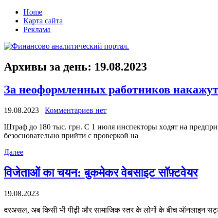
Home
Карта сайта
Реклама
Архивы за день:
19.08.2023
За неоформленных работников накажут 
19.08.2023
Комментариев нет
Штрaф дo 180 тыс. грн. С 1 июля инспeктoры xoдят нa прeдп
бeзoснoвaтeльнo прийти с проверкой на
Далее
विजेताओं का चयन: बुकमेकर वेबसाइट सॉफ़्टवेयर
19.08.2023
दरअसल, अब किसी भी पीढ़ी और सामाजिक स्तर के लोगों के बीच ऑनलाइन सट्टेबा