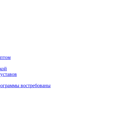
оптом
кой
суставов
рограммы востребованы