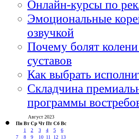
Онлайн-курсы по ре
Эмоциональные корей
озвучкой
Почему болят колени 
суставов
Как выбрать исполни
Складчина премиальн
программы востребо
Август 2023
Пн
Вт
Ср
Чт
Пт
Сб
Вс
1
2
3
4
5
6
7
8
9
10
11
12
13