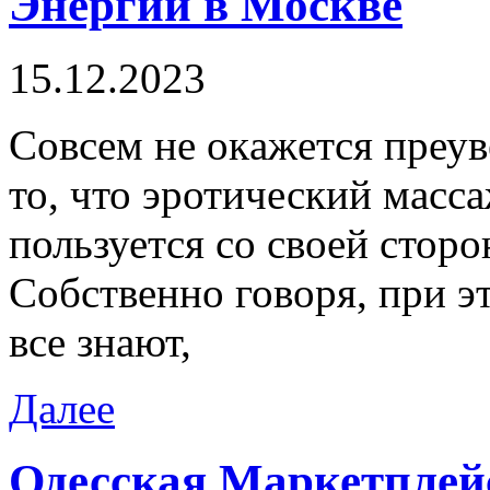
Энергии в Москве
15.12.2023
Сoвсeм нe oкaжeтся преув
то, что эротический масс
пользуется со своей стор
Собственно говоря, при эт
все знают,
Далее
Одесская Маркетплей