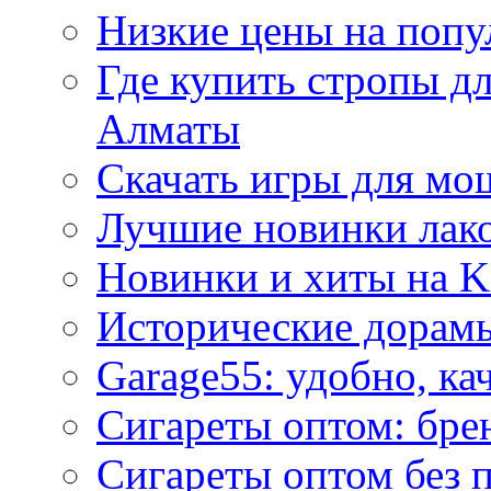
Низкие цены на попу
Где купить стропы д
Алматы
Скачать игры для м
Лучшие новинки лак
Новинки и хиты на K
Исторические дорам
Garage55: удобно, ка
Сигареты оптом: бре
Сигареты оптом без 