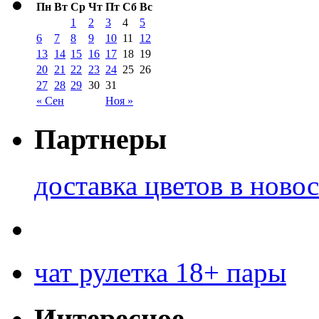
Пн
Вт
Ср
Чт
Пт
Сб
Вс
1
2
3
4
5
6
7
8
9
10
11
12
13
14
15
16
17
18
19
20
21
22
23
24
25
26
27
28
29
30
31
« Сен
Ноя »
Партнеры
доставка цветов в ново
чат рулетка 18+ пары
Интересное