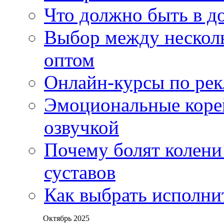
Что должно быть в д
Выбор между нескол
оптом
Онлайн-курсы по ре
Эмоциональные корей
озвучкой
Почему болят колени 
суставов
Как выбрать исполни
Октябрь 2025