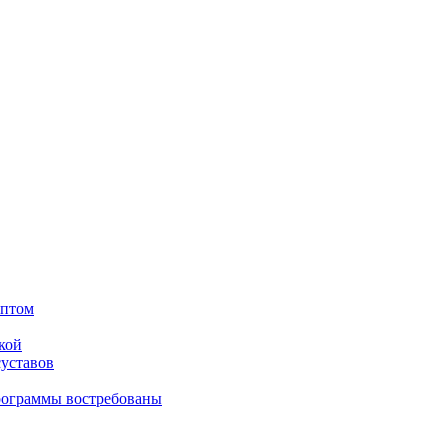
оптом
кой
суставов
рограммы востребованы