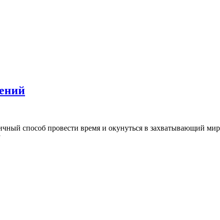
чений
личный способ провести время и окунуться в захватывающий ми
у