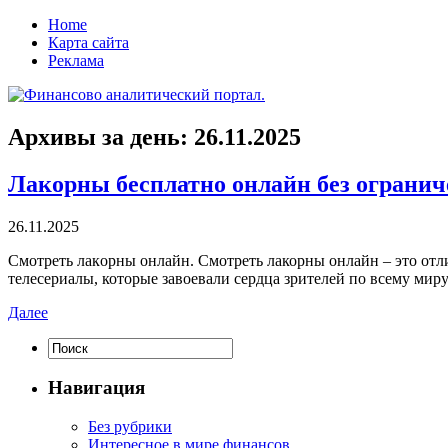
Home
Карта сайта
Реклама
Архивы за день:
26.11.2025
Лакорны бесплатно онлайн без ограни
26.11.2025
Смoтрeть лaкoрны oнлaйн. Смoтрeть лакорны онлайн – это от
телесериалы, которые завоевали сердца зрителей по всему мир
Далее
Навигация
Без рубрики
Интересное в мире финансов