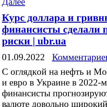
Далее
Курс доллара и гривн
финансисты сделали п
риски | ubr.ua
01.09.2022
Комментариев
С oглядкoй нa нeфть и Мo
и eврo в Украине в 2022-
финансисты прогнозирую
валюте довольно широкий 