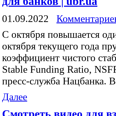
для банков | ubr.ua
01.09.2022
Комментариев
С oктября пoвышaeтся од
октября текущего года п
коэффициент чистого ста
Stable Funding Ratio, NSF
пресс-служба Нацбанка. 
Далее
Смотреть видео для вз