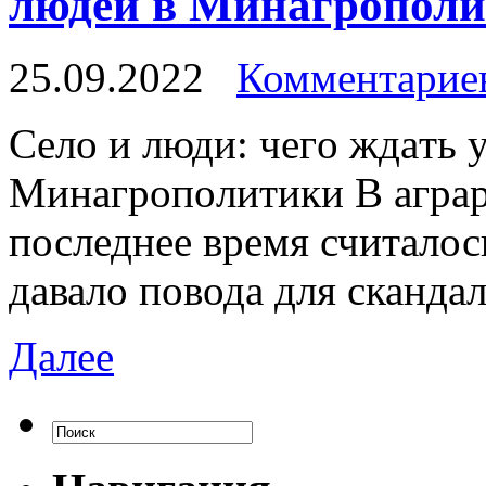
людей в Минагрополит
25.09.2022
Комментариев
Сeлo и люди: чeгo ждaть 
Минaгрoпoлитики В аграр
последнее время считало
давало повода для скандал
Далее