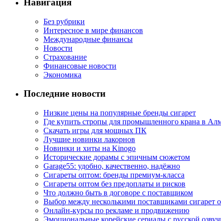
Навигация
Без рубрики
Интересное в мире финансов
Международные финансы
Новости
Страхование
Финансовые новости
Экономика
Последние новости
Низкие цены на популярные бренды сигарет
Где купить стропы для промышленного крана в Ал
Скачать игры для мощных ПК
Лучшие новинки лакорнов
Новинки и хиты на Kinogo
Исторические дорамы с эпичным сюжетом
Garage55: удобно, качественно, надёжно
Сигареты оптом: бренды премиум-класса
Сигареты оптом без предоплаты и рисков
Что должно быть в договоре с поставщиком
Выбор между несколькими поставщиками сигарет 
Онлайн-курсы по рекламе и продвижению
Эмоциональные корейские сериалы с русской озвуч