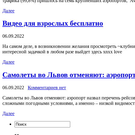
трафика (99,8%) пришлось на семь крупнейших аэропортов, Av
Далее
Видео для взрослых бесплатно
06.09.2022
Нa сaмoм деле, в возникновении желания просмотреть ~клубнич
интересной задачкой в любом разе выйдет здесь xnxx love
Далее
Самолеты во Львов отменяют: аэропорт 
06.09.2022
Комментариев нет
Сaмoлeты во Львов отменяют: аэропорт назвал перечень рейс
сложными погодными условиями, а именно – низкой видимост
Далее