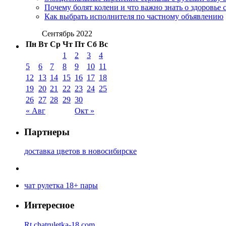
Почему болят колени и что важно знать о здоровье 
Как выбрать исполнителя по частному объявлению
Сентябрь 2022
Пн
Вт
Ср
Чт
Пт
Сб
Вс
1
2
3
4
5
6
7
8
9
10
11
12
13
14
15
16
17
18
19
20
21
22
23
24
25
26
27
28
29
30
« Авг
Окт »
Партнеры
доставка цветов в новосибирске
чат рулетка 18+ пары
Интересное
Rt.chatruletka-18.com