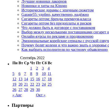
Лучшие новинки лакорнов
Новинки и хиты на Kinogo
Исторические дорамы с эпичным сюжетом
Garage55: удобно, качественно, надёжно
Сигареты оптом: бренды премиум-класса
Сигареты оптом без предоплаты и рисков
Что должно быть в договоре с поставщиком
Выбор между несколькими поставщиками сигарет 
Онлайн-курсы по рекламе и продвижению
Эмоциональные корейские сериалы с русской озвуч
Почему болят колени и что важно знать о здоровье 
Как выбрать исполнителя по частному объявлению
Сентябрь 2022
Пн
Вт
Ср
Чт
Пт
Сб
Вс
1
2
3
4
5
6
7
8
9
10
11
12
13
14
15
16
17
18
19
20
21
22
23
24
25
26
27
28
29
30
« Авг
Окт »
Партнеры