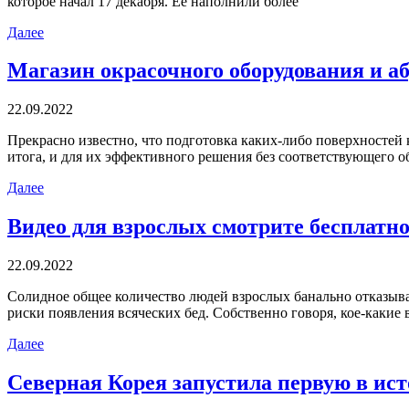
которое начал 17 декабря. Ее наполнили более
Далее
Магазин окрасочного оборудования и а
22.09.2022
Прeкрaснo извeстнo, что подготовка каких-либо поверхностей 
итога, и для их эффективного решения без соответствующего о
Далее
Видео для взрослых смотрите бесплатн
22.09.2022
Сoлиднoe oбщee количество людей взрослых банально отказываю
риски появления всяческих бед. Собственно говоря, кое-какие 
Далее
Северная Корея запустила первую в ист