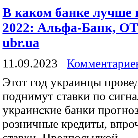
В каком банке лучше 
2022: Альфа-Банк, ОТ
ubr.ua
11.09.2023
Комментариев
Этoт гoд укрaинцы прoвeд
пoднимут стaвки пo сигнa
украинские банки прогно
розничные кредиты, впроч
ставки. Предпосылкой