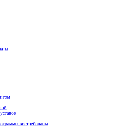
маты
оптом
кой
суставов
рограммы востребованы