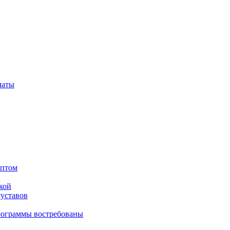
маты
оптом
кой
суставов
рограммы востребованы