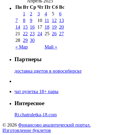
Апрель 2025
Пн
Вт
Ср
Чт
Пт
Сб
Вс
1
2
3
4
5
6
7
8
9
10
11
12
13
14
15
16
17
18
19
20
21
22
23
24
25
26
27
28
29
30
« Мар
Май »
Партнеры
доставка цветов в новосибирске
чат рулетка 18+ пары
Интересное
Rt.chatruletka-18.com
© 2026
Финансово аналитический портал.
Изготовление буклетов