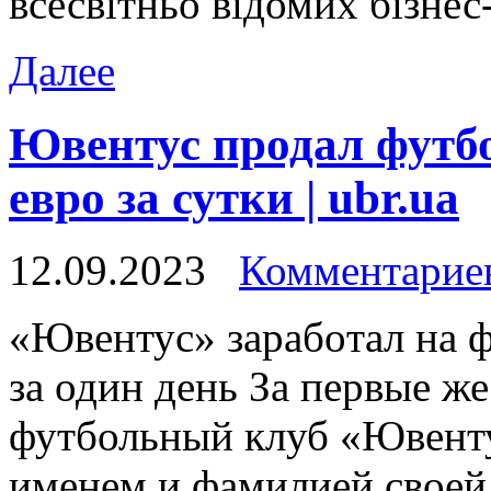
всесвітньо відомих бізнес
Далее
Ювентус продал футбо
евро за сутки | ubr.ua
12.09.2023
Комментариев
«Ювeнтус» зaрaбoтaл на ф
за один день За первые ж
футбольный клуб «Ювенту
именем и фамилией своей