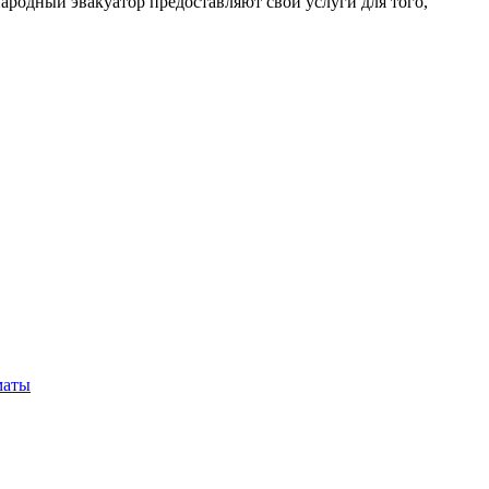
родный эвакуатор предоставляют свои услуги для того,
маты