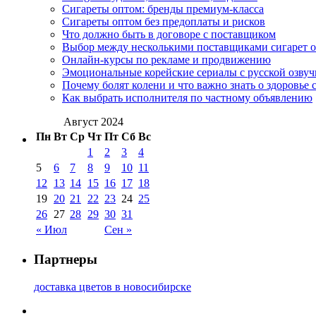
Сигареты оптом: бренды премиум-класса
Сигареты оптом без предоплаты и рисков
Что должно быть в договоре с поставщиком
Выбор между несколькими поставщиками сигарет 
Онлайн-курсы по рекламе и продвижению
Эмоциональные корейские сериалы с русской озвуч
Почему болят колени и что важно знать о здоровье 
Как выбрать исполнителя по частному объявлению
Август 2024
Пн
Вт
Ср
Чт
Пт
Сб
Вс
1
2
3
4
5
6
7
8
9
10
11
12
13
14
15
16
17
18
19
20
21
22
23
24
25
26
27
28
29
30
31
« Июл
Сен »
Партнеры
доставка цветов в новосибирске