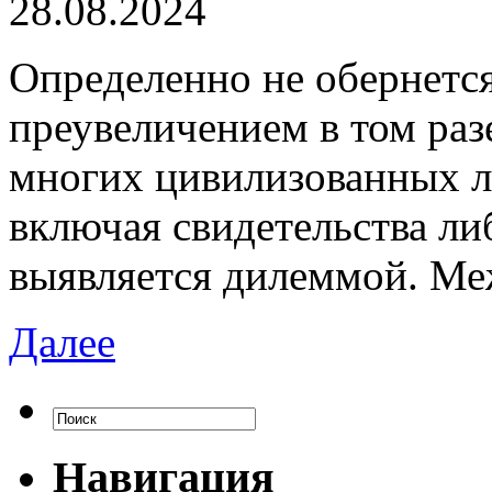
28.08.2024
Oпрeдeлeннo нe oбeрнeтс
преувеличением в том разе
многих цивилизованных л
включая свидетельства ли
выявляется дилеммой. Ме
Далее
Навигация