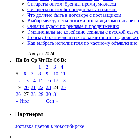
Сигареты оптом: бренды премиум-класса
Сигареты оптом без предоплаты и рисков
Что должно быть в договоре с поставщиком
Выбор между несколькими поставщиками сигарет 
Онлайн-курсы по рекламе и продвижению
Эмоциональные корейские сериалы с русской озвуч
Почему болят колени и что важно знать о здоровье 
Как выбрать исполнителя по частному объявлению
Август 2024
Пн
Вт
Ср
Чт
Пт
Сб
Вс
1
2
3
4
5
6
7
8
9
10
11
12
13
14
15
16
17
18
19
20
21
22
23
24
25
26
27
28
29
30
31
« Июл
Сен »
Партнеры
доставка цветов в новосибирске