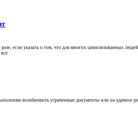
ат
разе, если указать о том, что для многих цивилизованных люде
 все
евыполнимо возобновить утраченные документы или на удачное р