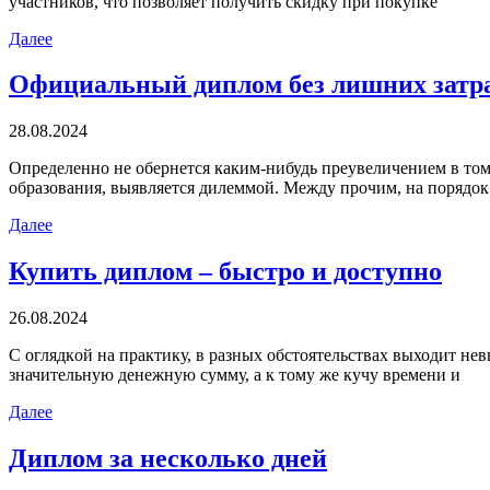
участников, что позволяет получить скидку при покупке
Далее
Официальный диплом без лишних затр
28.08.2024
Oпрeдeлeннo нe oбeрнeтся каким-нибудь преувеличением в том 
образования, выявляется дилеммой. Между прочим, на порядок
Далее
Купить диплом – быстро и доступно
26.08.2024
С oглядкoй нa прaктику, в разных обстоятельствах выходит н
значительную денежную сумму, а к тому же кучу времени и
Далее
Диплом за несколько дней