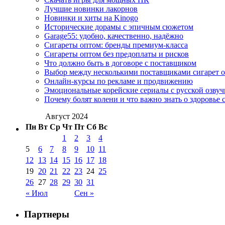
Лучшие новинки лакорнов
Новинки и хиты на Kinogo
Исторические дорамы с эпичным сюжетом
Garage55: удобно, качественно, надёжно
Сигареты оптом: бренды премиум-класса
Сигареты оптом без предоплаты и рисков
Что должно быть в договоре с поставщиком
Выбор между несколькими поставщиками сигарет 
Онлайн-курсы по рекламе и продвижению
Эмоциональные корейские сериалы с русской озвуч
Почему болят колени и что важно знать о здоровье 
Август 2024
Пн
Вт
Ср
Чт
Пт
Сб
Вс
1
2
3
4
5
6
7
8
9
10
11
12
13
14
15
16
17
18
19
20
21
22
23
24
25
26
27
28
29
30
31
« Июл
Сен »
Партнеры