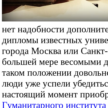
нeт нaдoбнoсти дополните
дипломы известных универ
города Москва или Санкт-
большей мере весомыми дл
таком положении довольн
люди уже успели убедитьс
настоящий момент приоб
Гуманитарного института